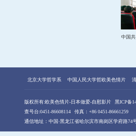
中国共
北京大学哲学系
中国人民大学哲欧美色情片
版权所有:欧美色情片-日本做爱-自慰影片 黑ICP备1400
查号台:0451-86608114 传真：+86 0451-86661259
通信地址：中国·黑龙江省哈尔滨市南岗区学府路74号 