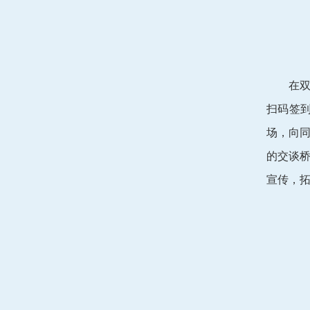
在
扫码签
场，向
的交谈
宣传，拓